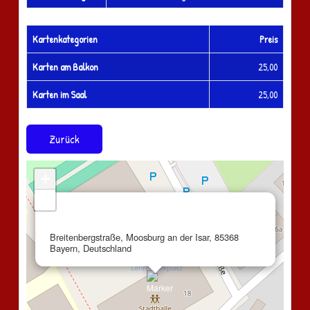
Kartenkategorien
Preis
Karten am Balkon
25,00
Karten im Saal
25,00
Zurück
+
−
×
Stadthalle Moosburg
Breitenbergstraße, Moosburg an der Isar, 85368
Bayern, Deutschland