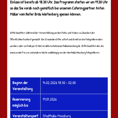
Einlass ist bereits ab 18.30 Uhr. Das Programm starten wir um 19.30 Uhr
so das Sie vorab noch gemütlich bei unserem Cateringpartner Anton
Müller vom Reiter Bräu Wartenberg speisen können.
Bitte beachten: Während der Veranstaltung werden Fotos und Videos zu Zwecken der
Öffentlichkeitsarbeit gemacht. Bei Einwänden bitte sofort und direkt an die Fotografierenden
wenden, oder zeitnah per E-Mail an
datenschutz@narrhallamoosburg.de
. Bitte beachten das die
anwesende Presse und andere Gäste unabhängig von der Narrhalla Moosburg fotografieren.
Beginn der
14.02.2026
18:30 - 02:00
Veranstaltung
Reservierung
19.01.2026
möglich bis
Veranstaltungsort
Stadthalle Moosburg