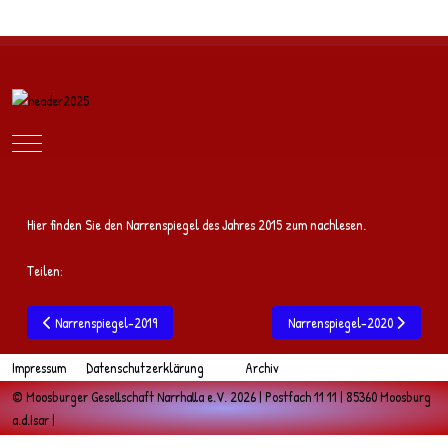
Mobile Menu Toggle
Hier finden Sie den Narrenspiegel des Jahres 2015 zum nachlesen.
Teilen:
Vorheriger Beitrag: Narrenspiegel-2019
Nächster Beitrag: Narrenspie
Narrenspiegel-2019
Narrenspiegel-2020
Impressum
Datenschutzerklärung
Archiv
© Moosburger Gesellschaft Narrhalla e.V. 2026 | Postfach 11 11 | 85360 Moosburg
a.d.Isar |